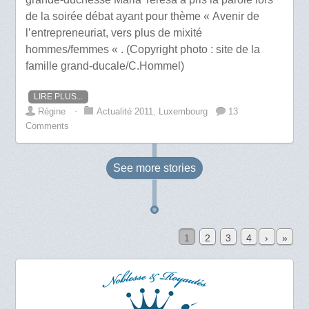
de la soirée débat ayant pour thème « Avenir de
l’entrepreneuriat, vers plus de mixité
hommes/femmes « . (Copyright photo : site de la
famille grand-ducale/C.Hommel)
LIRE PLUS...
Régine
⋅
Actualité 2011
,
Luxembourg
13
Comments
See more
stories
1
2
3
4
›
»