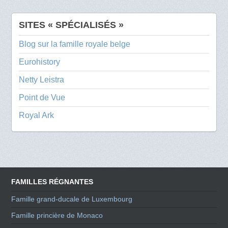
SITES « SPÉCIALISÉS »
Blog sur la famille royale belge
Eurohistory
Netty Leistra
Point de Vue
Royal Ark
FAMILLES RÉGNANTES
Famille grand-ducale de Luxembourg
Famille princière de Monaco