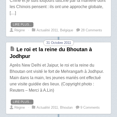
Chine et je suis toujours fasciné par la manière dont
les Chinois pensent : ils ont une approche globale,
[…]
LIRE PLUS...
Régine
⋅
Actualité 2011
,
Belgique
28 Comments
31 Octobre 2011
Le roi et la reine du Bhoutan à
Jodhpur
Après New Delhi et Jaipur, le roi et la reine du
Bhoutan ont visité le fort de Mehrangarh à Jodhpur.
Main dans la main, les jeunes mariés ont effectué
une visite guidée des lieux. (Copyright photo :
Reuters – Merci à A.Lin)
LIRE PLUS...
Régine
⋅
Actualité 2011
,
Bhoutan
9 Comments