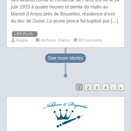
juin 1933 à quatre heures et demie du matin au
Manoir d’Anjou près de Bruxelles, résidence d’exil
du duc de Guise. Le jeune prince fut baptisé par […]
LIRE PLUS...
Régine
⋅
Archives
,
France
93 Comments
See more
stories
1
2
3
4
›
»