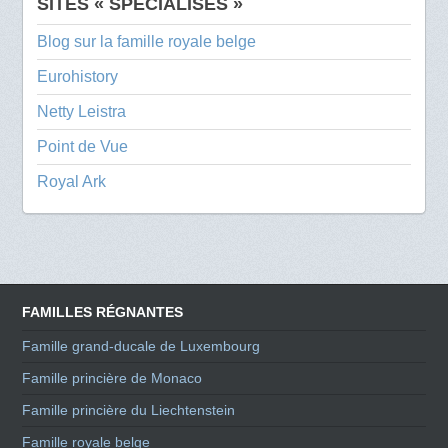
SITES « SPÉCIALISÉS »
Blog sur la famille royale belge
Eurohistory
Netty Leistra
Point de Vue
Royal Ark
FAMILLES RÉGNANTES
Famille grand-ducale de Luxembourg
Famille princière de Monaco
Famille princière du Liechtenstein
Famille royale belge