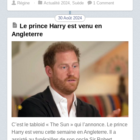
Régine
⋅
Actualité 2024
,
Suède
1 Comment
30 Août 2024
Le prince Harry est venu en
Angleterre
C’est le tabloid « The Sun » qui l’annonce. Le prince
Harry est venu cette semaine en Angleterre. Il a
assisté au funérailles de son oncle Sir Robert