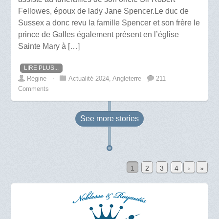
Fellowes, époux de lady Jane Spencer.Le duc de
Sussex a donc revu la famille Spencer et son frère le
prince de Galles également présent en l’église
Sainte Mary à […]
LIRE PLUS...
Régine
⋅
Actualité 2024
,
Angleterre
211
Comments
See more
stories
1
2
3
4
›
»