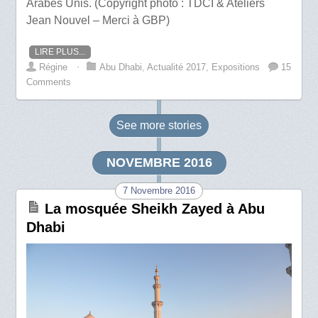
Arabes Unis. (Copyright photo : TDCI & Ateliers
Jean Nouvel – Merci à GBP)
LIRE PLUS...
Régine
⋅
Abu Dhabi
,
Actualité 2017
,
Expositions
15
Comments
See more
stories
NOVEMBRE 2016
7 Novembre 2016
La mosquée Sheikh Zayed à Abu
Dhabi