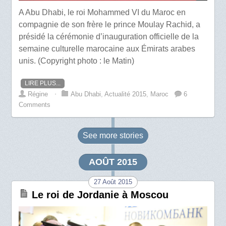
A Abu Dhabi, le roi Mohammed VI du Maroc en
compagnie de son frère le prince Moulay Rachid, a
présidé la cérémonie d’inauguration officielle de la
semaine culturelle marocaine aux Émirats arabes
unis. (Copyright photo : le Matin)
LIRE PLUS...
Régine
⋅
Abu Dhabi
,
Actualité 2015
,
Maroc
6
Comments
See more
stories
AOÛT 2015
27 Août 2015
Le roi de Jordanie à Moscou