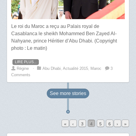
Le roi du Maroc a reçu au Palais royal de
Casablanca le sheikh Mohammed Ben Zayed Al-
Nahyane, prince Héritier d’Abu Dhabi. (Copyright
photo : Le matin)
LIRE PLUS...
Régine
⋅
Abu Dhabi
,
Actualité 2015
,
Maroc
3
Comments
See more
stories
«
‹
3
4
5
6
›
»