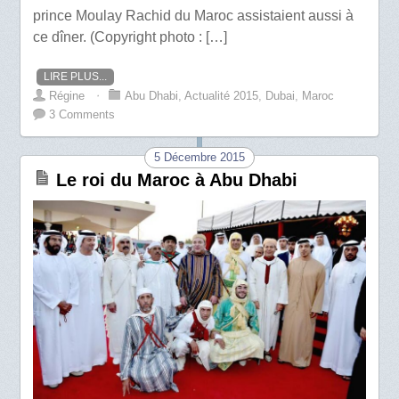
prince Moulay Rachid du Maroc assistaient aussi à
ce dîner. (Copyright photo : […]
LIRE PLUS...
Régine
⋅
Abu Dhabi
,
Actualité 2015
,
Dubai
,
Maroc
3 Comments
5 Décembre 2015
Le roi du Maroc à Abu Dhabi