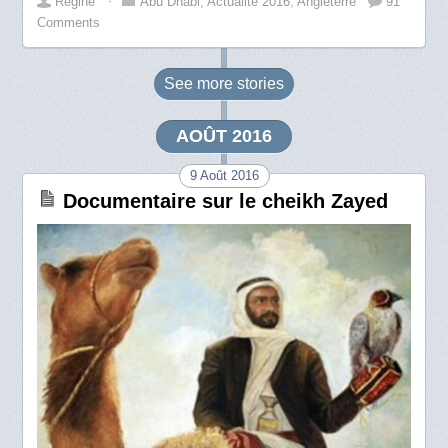
Régine
⋅
Abu Dhabi
,
Actualité 2016
,
Angleterre
91
Comments
See more
stories
AOÛT 2016
9 Août 2016
Documentaire sur le cheikh Zayed