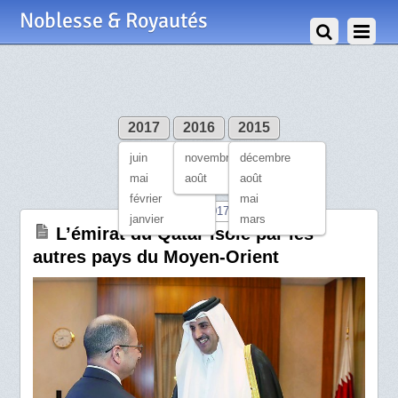
Noblesse & Royautés
2017
2016
2015
juin
novembre
décembre
JUIN 2017
mai
août
août
février
mai
5 Juin 2017
janvier
mars
L’émirat du Qatar isolé par les
autres pays du Moyen-Orient