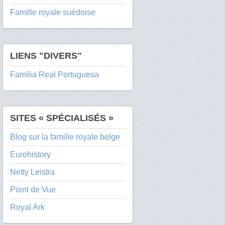
Famille royale suédoise
LIENS "DIVERS"
Família Real Portuguesa
SITES « SPÉCIALISÉS »
Blog sur la famille royale belge
Eurohistory
Netty Leistra
Point de Vue
Royal Ark