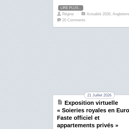
LIRE PLUS...
Régine
⋅
Actualité 2026
,
Angleterr
20 Comments
21 Juillet 2026
Exposition virtuelle
« Soieries royales en Eur
Faste officiel et
appartements privés »