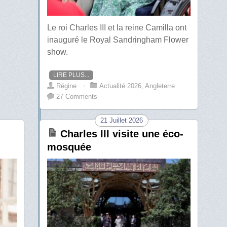
Le roi Charles III et la reine Camilla ont
inauguré le Royal Sandringham Flower
show.
LIRE PLUS...
Régine
⋅
Actualité 2026
,
Angleterre
27 Comments
21 Juillet 2026
Charles III visite une éco-
mosquée