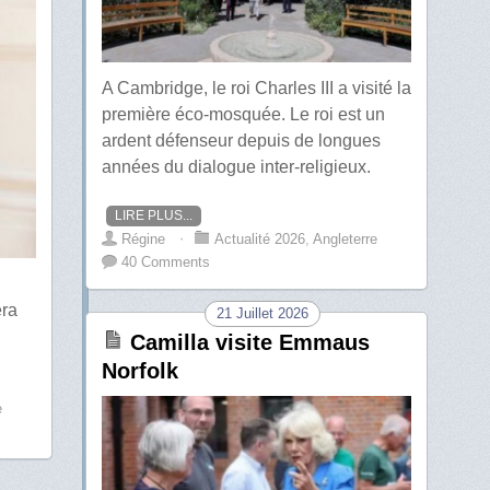
A Cambridge, le roi Charles III a visité la
première éco-mosquée. Le roi est un
ardent défenseur depuis de longues
années du dialogue inter-religieux.
LIRE PLUS...
Régine
⋅
Actualité 2026
,
Angleterre
40 Comments
era
21 Juillet 2026
Camilla visite Emmaus
Norfolk
e