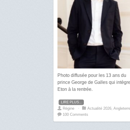
Photo diffusée pour les 13 ans du
prince George de Galles qui intègr
Eton à la rentrée.
LIRE PLUS...
Régine
⋅
Actualité 2026
,
Angleterr
100 Comments