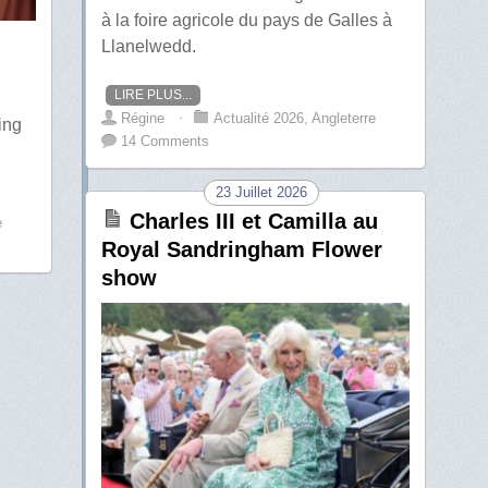
à la foire agricole du pays de Galles à
Llanelwedd.
LIRE PLUS...
Régine
⋅
Actualité 2026
,
Angleterre
ing
14 Comments
23 Juillet 2026
Charles III et Camilla au
e
Royal Sandringham Flower
show