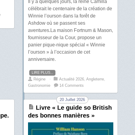
Il y a quelques jours, la reine Camilla
célébrait le centenaire de la création de
e
Winnie l’ourson dans la forêt de
Ashdow où se passent ses
aventures.La maison Fortnum & Mason,
fournisseur de la Cour, propose un
panier pique-nique spécial « Winnie
l’ourson » à l’occasion de cet
anniversaire.
LIRE PLUS...
Régine
⋅
Actualité 2026
,
Angleterre
,
Gastronomie
14 Comments
20 Juillet 2026
Livre « Le guide so British
ope.
des bonnes manières »