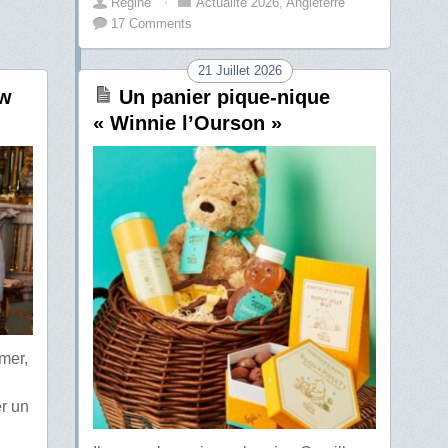
Régine
⋅
Actualité 2026
,
Angleterre
17 Comments
21 Juillet 2026
ew
Un panier pique-nique
« Winnie l’Ourson »
mer,
er un