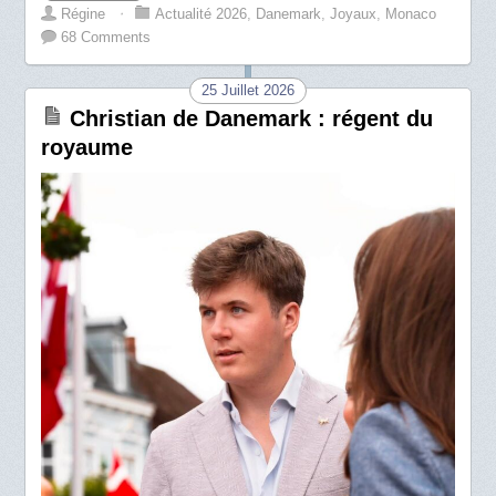
Régine
⋅
Actualité 2026
,
Danemark
,
Joyaux
,
Monaco
68 Comments
25 Juillet 2026
Christian de Danemark : régent du
royaume