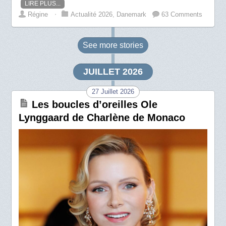
LIRE PLUS...
Régine
⋅
Actualité 2026
,
Danemark
63 Comments
See more
stories
JUILLET 2026
27 Juillet 2026
Les boucles d’oreilles Ole
Lynggaard de Charlène de Monaco