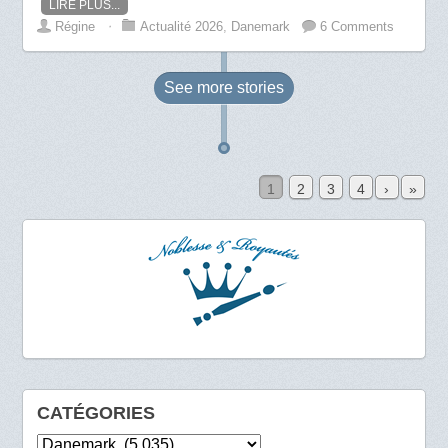
LIRE PLUS...
Régine
⋅
Actualité 2026
,
Danemark
6 Comments
See more
stories
1
2
3
4
›
»
CATÉGORIES
Catégories