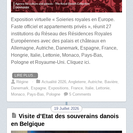
Exposition virtuelle « Soieries royales en Europe.
Faste officiel et appartements privés », réunit 27
institutions du Réseau des Résidences Royales
Européennes avec des palais et châteaux en
Allemagne, Autriche, Danemark, Espagne, France,
Hongrie, Italie, Lettonie, Monaco, Pays-Bas,
Pologne et Royaume-Uni. Cliquez ici.
LIRE PLUS...
Régine
⋅
Actualité 2026
,
Angleterre
,
Autriche
,
Bavière
,
Danemark
,
Espagne
,
Expositions
,
France
,
Italie
,
Lettonie
,
Monaco
,
Pays-Bas
,
Pologne
5 Comments
19 Juillet 2026
Visite d’Etat des souverains danois
en Belgique