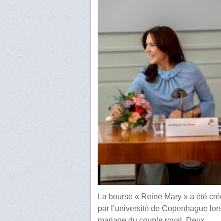
La bourse « Reine Mary » a été cr
par l’université de Copenhague lor
mariage du couple royal. Deux