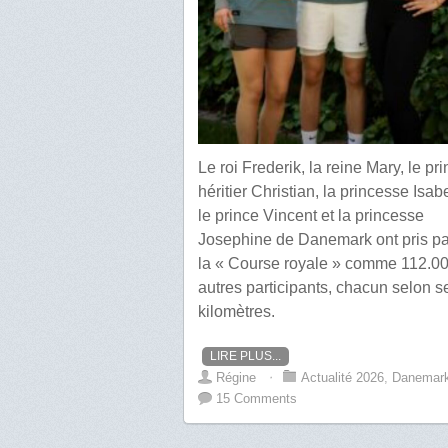
Le roi Frederik, la reine Mary, le pr
héritier Christian, la princesse Isabe
le prince Vincent et la princesse
Josephine de Danemark ont pris pa
la « Course royale » comme 112.0
autres participants, chacun selon s
kilomètres.
LIRE PLUS...
Régine
⋅
Actualité 2026
,
Danemar
15 Comments