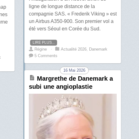
ligne de longue distance de la
nap
compagnie SAS. « Frederik Viking » est
Ines
un Airbus A350-900. Son premier vol a
urne
été vers Séoul en Corée du Sud.
LIRE PLUS...
Régine
⋅
Actualité 2026
,
Danemark
5 Comments
k
16 Mai 2026
Margrethe de Danemark a
subi une angioplastie