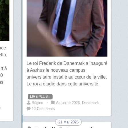
ince
lla,
Le roi Frederik de Danemark a inauguré
rt à
à Aarhus le nouveau campus
00
universitaire installé au cœur de la ville.
es
Le roi a étudié dans cette université.
LIRE PLUS...
Régine
⋅
Actualité 2026
,
Danemark
k
12 Comments
21 Mai 2026