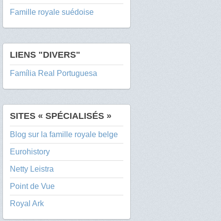
Famille royale suédoise
LIENS "DIVERS"
Família Real Portuguesa
SITES « SPÉCIALISÉS »
Blog sur la famille royale belge
Eurohistory
Netty Leistra
Point de Vue
Royal Ark