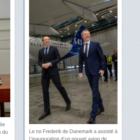
éée
Le roi Frederik de Danemark a assisté à
s du
l’inauguration d’un nouvel avion de