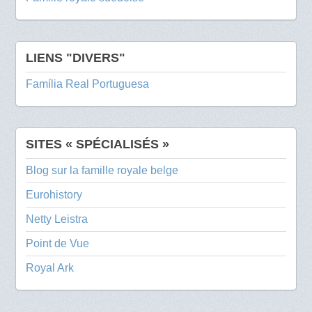
LIENS "DIVERS"
Família Real Portuguesa
SITES « SPÉCIALISÉS »
Blog sur la famille royale belge
Eurohistory
Netty Leistra
Point de Vue
Royal Ark