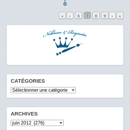
«
‹
6
7
8
9
›
»
CATÉGORIES
Catégories
ARCHIVES
Archives