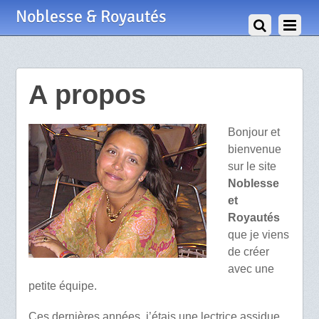
Noblesse & Royautés
A propos
Bonjour et
bienvenue
sur le site
Noblesse
et
Royautés
que je viens
de créer
avec une
petite équipe.
Ces dernières années, j’étais une lectrice assidue