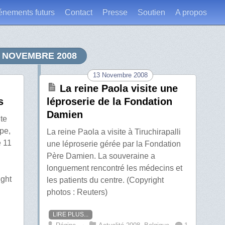
énements futurs
Contact
Presse
Soutien
A propos
NOVEMBRE 2008
13 Novembre 2008
La reine Paola visite une
s
léproserie de la Fondation
Damien
ite
ppe,
La reine Paola a visite à Tiruchirapalli
e 11
une léproserie gérée par la Fondation
Père Damien. La souveraine a
longuement rencontré les médecins et
ight
les patients du centre. (Copyright
photos : Reuters)
LIRE PLUS...