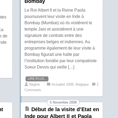
Bombay
Le Roi Albert II et la Reine Paola
poursuivent leur visite en Inde à
ntes
Bombay (Mumbai) où ils visitèrent le
temple Jain et assistèrent à une
ca
signature de contrats entre des
e de
entreprises belges et indiennes. Au
Inde
programme également de leur visite à
Bombay figurait une halte par
l’institution fondée par leur compatriote
Soeur Devos qui veille […]
LIRE PLUS...
Régine
⋅
Actualité 2008
,
Belgique
2
Comments
5 Novembre 2008
nt
Début de la visite d’Etat en
Inde pour Albert II et Paola