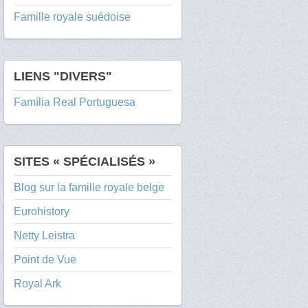
Famille royale suédoise
LIENS "DIVERS"
Família Real Portuguesa
SITES « SPÉCIALISÉS »
Blog sur la famille royale belge
Eurohistory
Netty Leistra
Point de Vue
Royal Ark