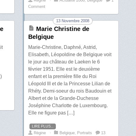
Régine
⋅
Actualité 2008
,
Belgique
1
Comment
13 Novembre 2008
le
Marie Christine de
Belgique
it
Marie-Christine, Daphné, Astrid,
Elisabeth, Léopoldine de Belgique voit
le jour au château de Laeken le 6
février 1951. Elle est le deuxième
)
enfant et la première fille du Roi
Léopold III et de la Princesse Lilian de
Rhéty. Demi-soeur du rois Baudouin et
Albert et de la Grande-Duchesse
Joséphine Charlotte de Luxembourg.
Elle ne figure pas […]
LIRE PLUS...
Régine
⋅
Belgique
,
Portraits
13