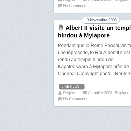
No Comments
13 Novembre 2008
Albert II visite un temp
hindou à Mylapore
Pendant que la Reine Paoaal visita
une léproserie, le Roi Albert II s’est
rendu au temple hindou de
Kapaleeswara à Mylapore près de
Chennai (Copyright photo : Reuters
LIRE PLUS...
Régine
⋅
Actualité 2008
,
Belgique
No Comments