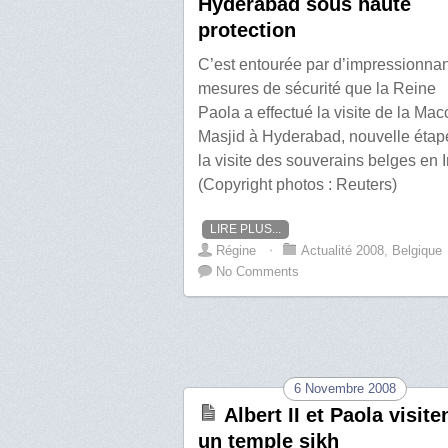
Hyderabad sous haute
protection
C’est entourée par d’impressionna
mesures de sécurité que la Reine
Paola a effectué la visite de la Mac
Masjid à Hyderabad, nouvelle étap
la visite des souverains belges en 
(Copyright photos : Reuters)
LIRE PLUS...
Régine
⋅
Actualité 2008
,
Belgique
No Comments
6 Novembre 2008
Albert II et Paola visite
un temple sikh