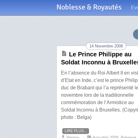
Noblesse & Royautés
Ev
14 Novembre 2008
Le Prince Philippe au
Soldat Inconnu à Bruxelle
En l’absence du Roi Albert II en vis
d’Etat en Inde, c’est le prince Phili
duc de Brabant qui l’a représenté l
novembre lors de la traditionnelle
commémoration de l’Armistice au
Soldat Inconnu à Bruxelles. (Copyr
photo : Belga)
LIRE PLUS...
Régine
⋅
Actualité 2008
,
Belgique