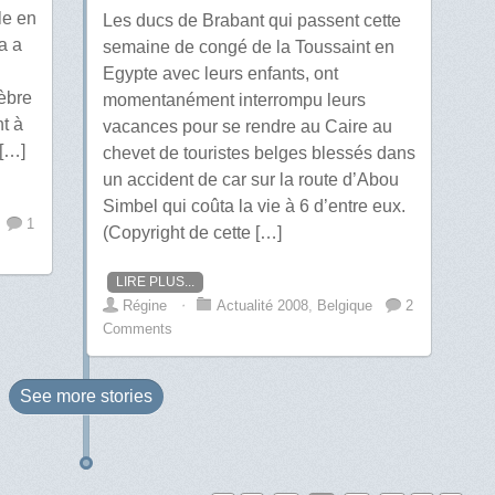
le en
Les ducs de Brabant qui passent cette
a a
semaine de congé de la Toussaint en
Egypte avec leurs enfants, ont
lèbre
momentanément interrompu leurs
nt à
vacances pour se rendre au Caire au
 […]
chevet de touristes belges blessés dans
un accident de car sur la route d’Abou
Simbel qui coûta la vie à 6 d’entre eux.
1
(Copyright de cette […]
LIRE PLUS...
Régine
⋅
Actualité 2008
,
Belgique
2
Comments
See more
stories