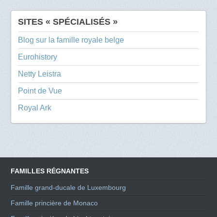
SITES « SPÉCIALISÉS »
Blog sur la famille royale belge
Eurohistory
Netty Leistra
Point de Vue
Royal Ark
FAMILLES RÉGNANTES
Famille grand-ducale de Luxembourg
Famille princière de Monaco