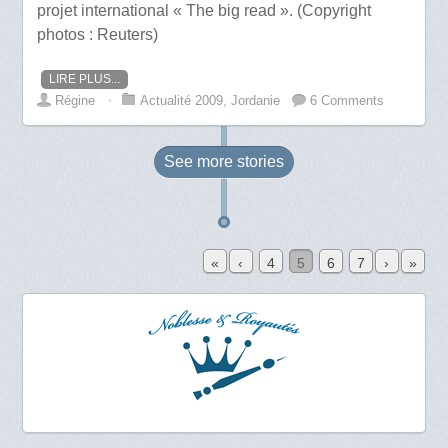
projet international « The big read ». (Copyright
photos : Reuters)
LIRE PLUS...
Régine
⋅
Actualité 2009
,
Jordanie
6 Comments
See more
stories
«
‹
4
5
6
7
›
»