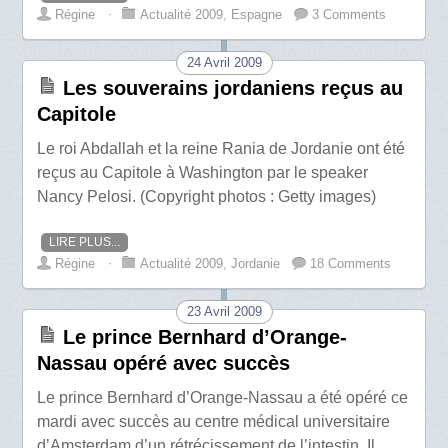
Régine
⋅
Actualité 2009
,
Espagne
3 Comments
24 Avril 2009
Les souverains jordaniens reçus au
Capitole
Le roi Abdallah et la reine Rania de Jordanie ont été
reçus au Capitole à Washington par le speaker
Nancy Pelosi. (Copyright photos : Getty images)
LIRE PLUS...
Régine
⋅
Actualité 2009
,
Jordanie
18 Comments
23 Avril 2009
Le prince Bernhard d’Orange-
Nassau opéré avec succès
Le prince Bernhard d’Orange-Nassau a été opéré ce
mardi avec succès au centre médical universitaire
d’Amsterdam d’un rétrécissement de l’intestin. Il