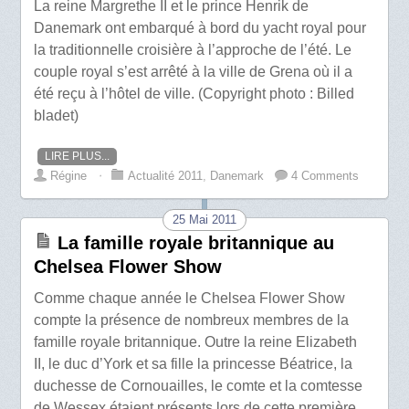
La reine Margrethe II et le prince Henrik de
Danemark ont embarqué à bord du yacht royal pour
la traditionnelle croisière à l’approche de l’été. Le
couple royal s’est arrêté à la ville de Grena où il a
été reçu à l’hôtel de ville. (Copyright photo : Billed
bladet)
LIRE PLUS...
Régine
⋅
Actualité 2011
,
Danemark
4 Comments
25 Mai 2011
La famille royale britannique au
Chelsea Flower Show
Comme chaque année le Chelsea Flower Show
compte la présence de nombreux membres de la
famille royale britannique. Outre la reine Elizabeth
II, le duc d’York et sa fille la princesse Béatrice, la
duchesse de Cornouailles, le comte et la comtesse
de Wessex étaient présents lors de cette première