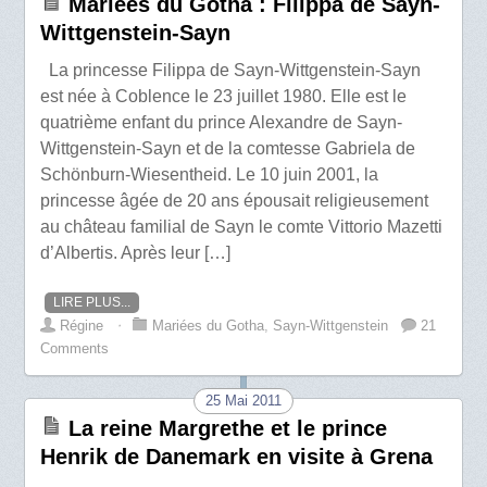
Mariées du Gotha : Filippa de Sayn-
Wittgenstein-Sayn
La princesse Filippa de Sayn-Wittgenstein-Sayn
est née à Coblence le 23 juillet 1980. Elle est le
quatrième enfant du prince Alexandre de Sayn-
Wittgenstein-Sayn et de la comtesse Gabriela de
Schönburn-Wiesentheid. Le 10 juin 2001, la
princesse âgée de 20 ans épousait religieusement
au château familial de Sayn le comte Vittorio Mazetti
d’Albertis. Après leur […]
LIRE PLUS...
Régine
⋅
Mariées du Gotha
,
Sayn-Wittgenstein
21
Comments
25 Mai 2011
La reine Margrethe et le prince
Henrik de Danemark en visite à Grena