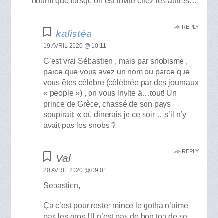
nourrit que lorsqu’on est invité chez les autres…
REPLY
kalistéa
19 AVRIL 2020 @ 10:11
C’est vrai Sébastien , mais par snobisme ,
parce que vous avez un nom ou parce que
vous êtes célèbre (célèbrée par des journaux
« people ») , on vous invite à…tout! Un
prince de Grèce, chassé de son pays
soupirait: « où dinerais je ce soir …s’il n’y
avait pas les snobs ?
REPLY
Val
20 AVRIL 2020 @ 09:01
Sebastien,
Ça c’est pour rester mince le gotha n’aime
pas les gros ! Il n’est pas de bon ton de se