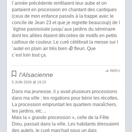
l´année précédente renfilaient leur aube et on
partaient en procession en chantant des cantiques
(ceux de mon enfance passés à la trappe avec le
concile de Jean 23 et que je regrette beaucoup) de l
´église paroissiale jusqu´aux jardins du séminaire
dont les allées étaient décorées de motifs en petits
cailloux de couleur. Le curé célébrait la messe sur l
´autel en plain air très bien 🥀 fleuri. Que
c´est loin tout ça.
REPLY
l'Alsacienne
5 JUIN 2026 @ 19:15
Dans ma jeunesse, il y avait plusieurs processions
dans ma ville : les rogations pour bénir les récoltes.
La procession empruntait les quartiers maraîchers,
les jardins, etc…
Mais la « grande procession », celle de la Fête
Dieu, passait dans la ville. Les habitants dressaient
des autels, le curé marchait sous un dais