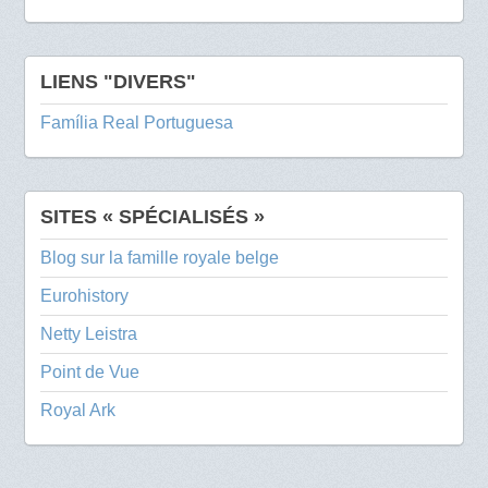
LIENS "DIVERS"
Família Real Portuguesa
SITES « SPÉCIALISÉS »
Blog sur la famille royale belge
Eurohistory
Netty Leistra
Point de Vue
Royal Ark