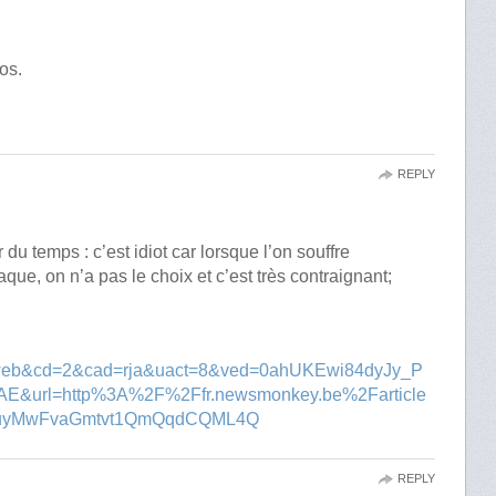
os.
REPLY
r du temps : c’est idiot car lorsque l’on souffre
que, on n’a pas le choix et c’est très contraignant;
=web&cd=2&cad=rja&uact=8&ved=0ahUKEwi84dyJy_P
url=http%3A%2F%2Ffr.newsmonkey.be%2Farticle
uyMwFvaGmtvt1QmQqdCQML4Q
REPLY