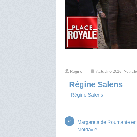
Régine
⋅
Actualité 2016
,
Autrich
Régine Salens
→ Régine Salens
«
Margareta de Roumanie en
Moldavie