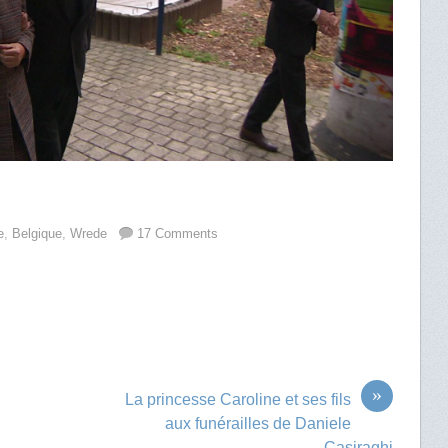
e
,
Belgique
,
Wrede
17 Comments
»
La princesse Caroline et ses fils
aux funérailles de Daniele
Casiraghi