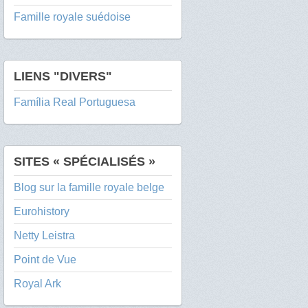
Famille royale suédoise
LIENS "DIVERS"
Família Real Portuguesa
SITES « SPÉCIALISÉS »
Blog sur la famille royale belge
Eurohistory
Netty Leistra
Point de Vue
Royal Ark