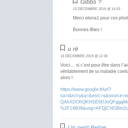
Gibbs ?
15 DÉCEMBRE 2016 @ 14:03
Merci elena1 pour ces phot
Bonnes fêtes !
u ré
14 DÉCEMBRE 2016 @ 12:36
Voici… si c’est pour être dans l’ai
véritablement de la maladie coelia
alors !
https://www.google.fr/url?
sa=t&rct=j&q=&esrc=s&source
QAhXDOhQKHSE6DJoQFgggMAE&
%2F14609&usg=AFQjCNGBm2
Un petit Belge