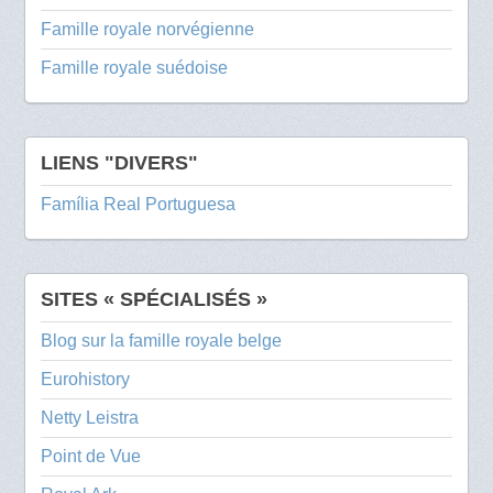
Famille royale norvégienne
Famille royale suédoise
LIENS "DIVERS"
Família Real Portuguesa
SITES « SPÉCIALISÉS »
Blog sur la famille royale belge
Eurohistory
Netty Leistra
Point de Vue