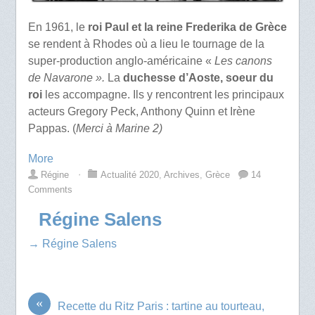
En 1961, le
roi Paul et la reine Frederika de Grèce
se rendent à Rhodes où a lieu le tournage de la
super-production anglo-américaine «
Les canons
de Navarone ».
La
duchesse d’Aoste, soeur du
roi
les accompagne. Ils y rencontrent les principaux
acteurs Gregory Peck, Anthony Quinn et Irène
Pappas. (
Merci à Marine 2)
More
Régine
⋅
Actualité 2020
,
Archives
,
Grèce
14
Comments
Régine Salens
→ Régine Salens
«
Recette du Ritz Paris : tartine au tourteau,