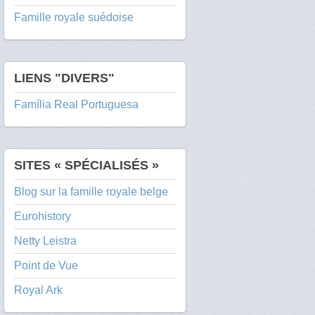
Famille royale suédoise
LIENS "DIVERS"
Família Real Portuguesa
SITES « SPÉCIALISÉS »
Blog sur la famille royale belge
Eurohistory
Netty Leistra
Point de Vue
Royal Ark