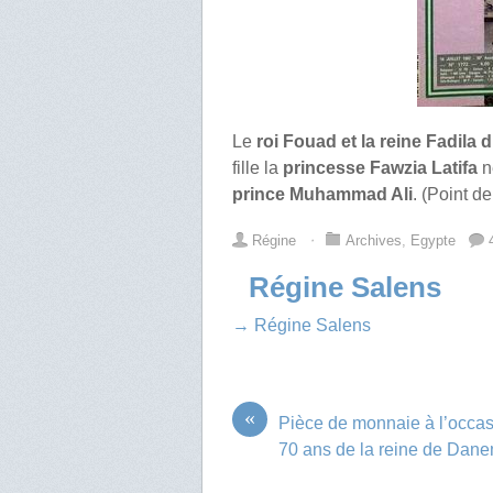
Le
roi Fouad et la reine Fadila 
fille la
princesse Fawzia Latifa
n
prince Muhammad Ali
. (Point d
Régine
⋅
Archives
,
Egypte
Régine Salens
→ Régine Salens
«
Pièce de monnaie à l’occa
70 ans de la reine de Dan