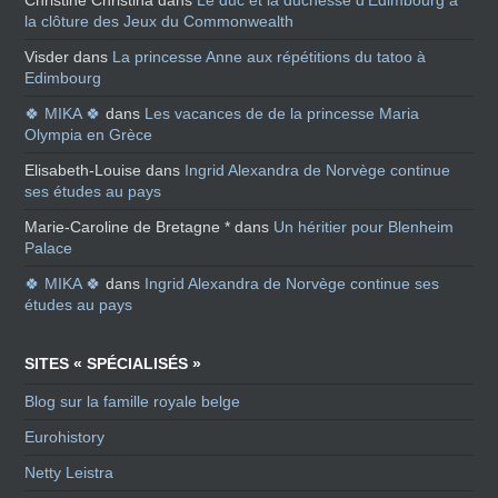
Christine Christina
dans
Le duc et la duchesse d’Edimbourg à
la clôture des Jeux du Commonwealth
Visder
dans
La princesse Anne aux répétitions du tatoo à
Edimbourg
🍀 MIKA 🍀
dans
Les vacances de de la princesse Maria
Olympia en Grèce
Elisabeth-Louise
dans
Ingrid Alexandra de Norvège continue
ses études au pays
Marie-Caroline de Bretagne *
dans
Un héritier pour Blenheim
Palace
🍀 MIKA 🍀
dans
Ingrid Alexandra de Norvège continue ses
études au pays
SITES « SPÉCIALISÉS »
Blog sur la famille royale belge
Eurohistory
Netty Leistra