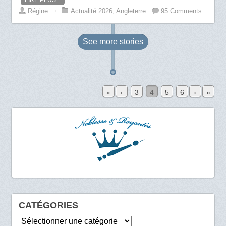
Régine
⋅
Actualité 2026
,
Angleterre
95 Comments
See more
stories
«
‹
3
4
5
6
›
»
CATÉGORIES
Catégories