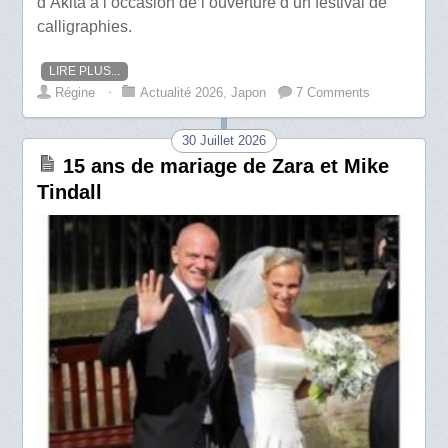
d’Akita à l’occasion de l’ouverture d’un festival de
calligraphies.
LIRE PLUS...
Régine
⋅
Actualité 2026
,
Japon
7 Comments
30 Juillet 2026
15 ans de mariage de Zara et Mike
Tindall