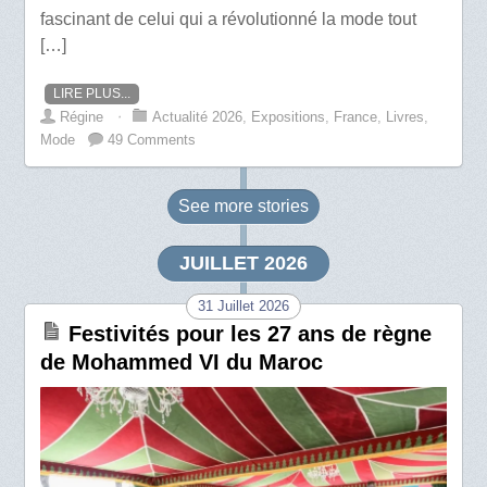
fascinant de celui qui a révolutionné la mode tout
[…]
LIRE PLUS...
Régine
⋅
Actualité 2026
,
Expositions
,
France
,
Livres
,
Mode
49 Comments
See more
stories
JUILLET 2026
31 Juillet 2026
Festivités pour les 27 ans de règne
de Mohammed VI du Maroc