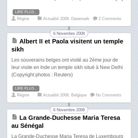
LIRE PLUS...
Régine
⋅
Actualité 2008
,
Danemark
2 Comments
6 Novembre 2008
Albert II et Paola visitent un temple
sikh
Les souverains belges ont visité au 2ème jour de
leur visite en Inde un temple sikh situé à New Delhi
(Copyright photos : Reuters)
LIRE PLUS...
Régine
⋅
Actualité 2008
,
Belgique
No Comments
6 Novembre 2008
La Grande-Duchesse Maria Teresa
au Sénégal
La Grande-Duchesse Maria Teresa de Luxembourg