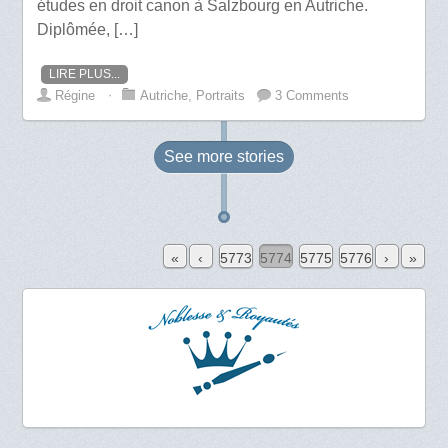
études en droit canon à Salzbourg en Autriche.
Diplômée, […]
LIRE PLUS...
Régine
⋅
Autriche
,
Portraits
3 Comments
See more
stories
«
‹
5773
5774
5775
5776
›
»