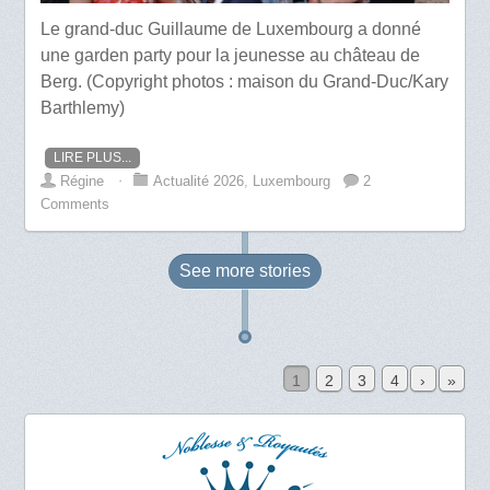
Le grand-duc Guillaume de Luxembourg a donné
une garden party pour la jeunesse au château de
Berg. (Copyright photos : maison du Grand-Duc/Kary
Barthlemy)
LIRE PLUS...
Régine
⋅
Actualité 2026
,
Luxembourg
2
Comments
See more
stories
1
2
3
4
›
»