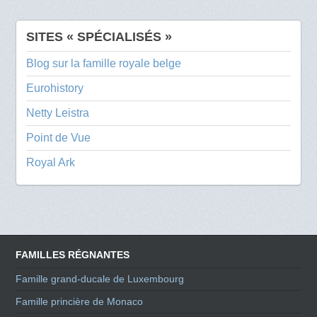
SITES « SPÉCIALISÉS »
Blog sur la famille royale belge
Eurohistory
Netty Leistra
Point de Vue
Royal Ark
FAMILLES RÉGNANTES
Famille grand-ducale de Luxembourg
Famille princière de Monaco