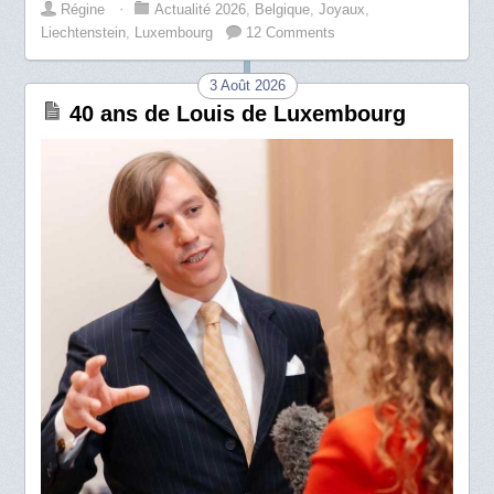
Régine
⋅
Actualité 2026
,
Belgique
,
Joyaux
,
Liechtenstein
,
Luxembourg
12 Comments
3 Août 2026
40 ans de Louis de Luxembourg