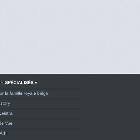
 « SPÉCIALISÉS »
ur la famille royale belge
story
Leistra
de Vue
Ark