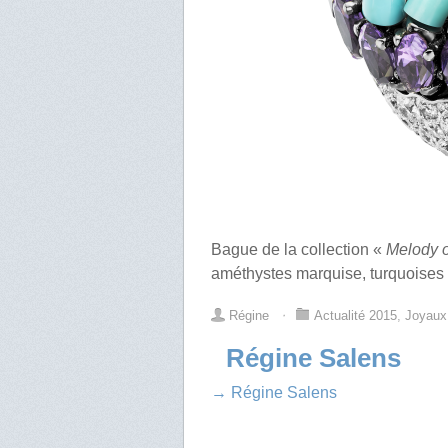
Bague de la collection «
Melody o
améthystes marquise, turquoises 
Régine
⋅
Actualité 2015
,
Joyaux
Régine Salens
→ Régine Salens