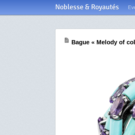
Noblesse & Royautés
Ev
Bague « Melody of co