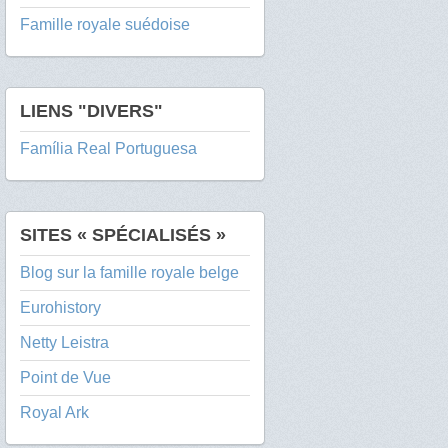
Famille royale suédoise
LIENS "DIVERS"
Família Real Portuguesa
SITES « SPÉCIALISÉS »
Blog sur la famille royale belge
Eurohistory
Netty Leistra
Point de Vue
Royal Ark