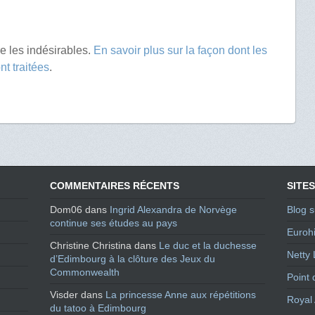
re les indésirables.
En savoir plus sur la façon dont les
t traitées
.
COMMENTAIRES RÉCENTS
SITES
Dom06
dans
Ingrid Alexandra de Norvège
Blog s
continue ses études au pays
Eurohi
Christine Christina
dans
Le duc et la duchesse
Netty 
d’Edimbourg à la clôture des Jeux du
Commonwealth
Point 
Visder
dans
La princesse Anne aux répétitions
Royal 
du tatoo à Edimbourg