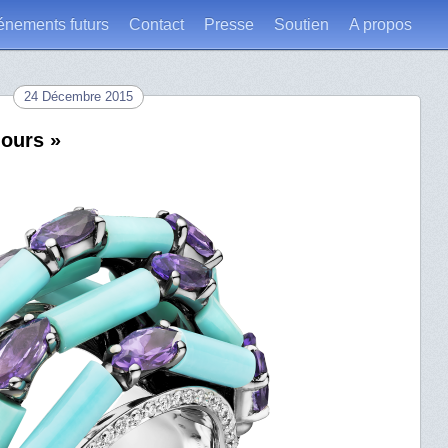
énements futurs
Contact
Presse
Soutien
A propos
24 Décembre 2015
lours »