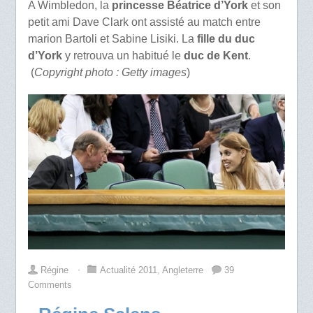
A Wimbledon, la
princesse Béatrice d’York
et son
petit ami Dave Clark ont assisté au match entre
marion Bartoli et Sabine Lisiki. La
fille du duc
d’York
y retrouva un habitué le
duc de Kent
.
(
Copyright photo : Getty images
)
Régine
⋅
Actualité 2011
,
Angleterre
39
Comments