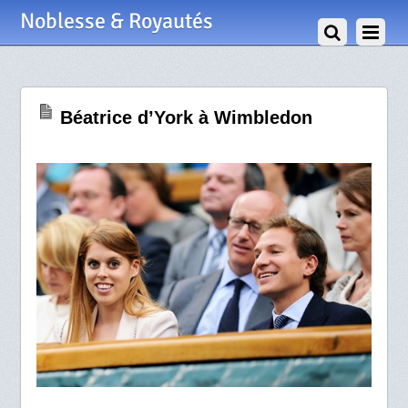
30 Juin 2011
Noblesse & Royautés
Béatrice d’York à Wimbledon