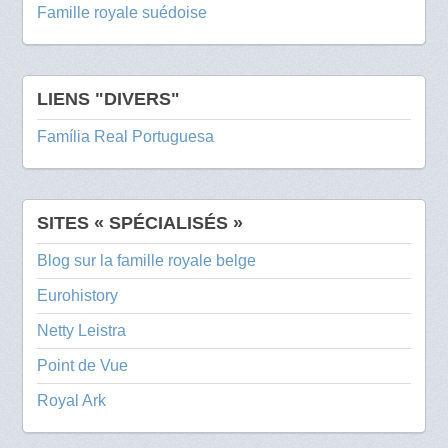
Famille royale suédoise
LIENS "DIVERS"
Família Real Portuguesa
SITES « SPÉCIALISÉS »
Blog sur la famille royale belge
Eurohistory
Netty Leistra
Point de Vue
Royal Ark