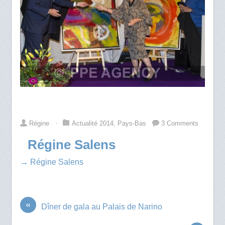
Régine
⋅
Actualité 2014
,
Pays-Bas
3 Comments
Régine Salens
→ Régine Salens
«
Dîner de gala au Palais de Narino