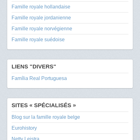
Famille royale hollandaise
Famille royale jordanienne
Famille royale norvégienne
Famille royale suédoise
LIENS "DIVERS"
Família Real Portuguesa
SITES « SPÉCIALISÉS »
Blog sur la famille royale belge
Eurohistory
Netty Leistra