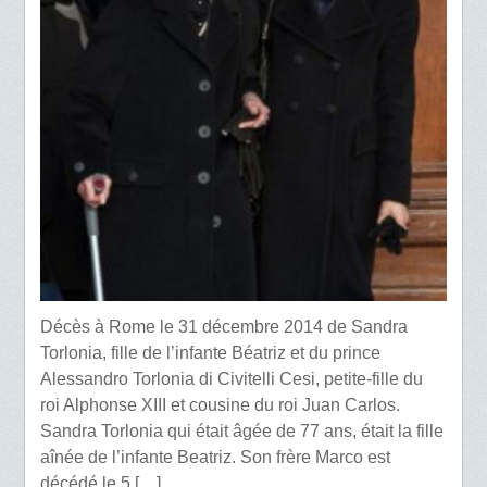
Décès à Rome le 31 décembre 2014 de Sandra
Torlonia, fille de l’infante Béatriz et du prince
Alessandro Torlonia di Civitelli Cesi, petite-fille du
roi Alphonse XIII et cousine du roi Juan Carlos.
Sandra Torlonia qui était âgée de 77 ans, était la fille
aînée de l’infante Beatriz. Son frère Marco est
décédé le 5 […]