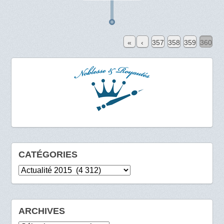
«
‹
357
358
359
360
CATÉGORIES
Catégories
ARCHIVES