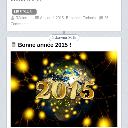
LIRE PLUS...
Régine
⋅
Actualité 2015
,
Espagne
,
Torlonia
26
Comments
1 Janvier 2015
Bonne année 2015 !