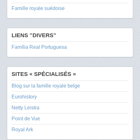
Famille royale suédoise
LIENS "DIVERS"
Família Real Portuguesa
SITES « SPÉCIALISÉS »
Blog sur la famille royale belge
Eurohistory
Netty Leistra
Point de Vue
Royal Ark