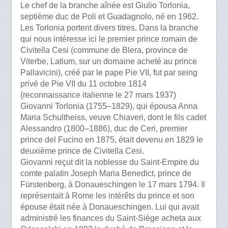
Le chef de la branche aînée est Giulio Torlonia,
septième duc de Poli et Guadagnolo, né en 1962.
Les Torlonia portent divers titres. Dans la branche
qui nous intéresse ici le premier prince romain de
Civitella Cesi (commune de Blera, province de
Viterbe, Latium, sur un domaine acheté au prince
Pallavicini), créé par le pape Pie VII, fut par seing
privé de Pie VII du 11 octobre 1814
(reconnaissance italienne le 27 mars 1937)
Giovanni Torlonia (1755–1829), qui épousa Anna
Maria Schultheiss, veuve Chiaveri, dont le fils cadet
Alessandro (1800–1886), duc de Ceri, premier
prince del Fucino en 1875, était devenu en 1829 le
deuxième prince de Civitella Cesi.
Giovanni reçut dit la noblesse du Saint-Empire du
comte palatin Joseph Maria Benedict, prince de
Fürstenberg, à Donaueschingen le 17 mars 1794. Il
représentait à Rome les intérêts du prince et son
épouse était née à Donaueschingen. Lui qui avait
administré les finances du Saint-Siège acheta aux