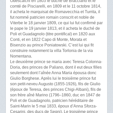
Odescalchi en 1803 le duché de Bracciano et le
comté de Pisciarelli, en 1809 et le 11 octobre 1814,
il acheta le marquisat de Romavecchia et Turrita, il
fut nommé patricien romain conscrit et noble de
Viterbe le 18 janvier 1809, ce qui lui fut confirmé par
le pape le 19 janvier 1813, et il acheta le duché de
Poli et Guadagnolo (titre pontifical) en 1820 aux
Conti, et en 1822 Capo di Monte, Morata et
Bisenzio au prince Poniatowski. C’est lui qui fit
construire notamment la villa Torlonia de la via
Nomentana.
Le deuxième prince se maria avec Teresa Colonna-
Doria, des princes de Paliano, dont il eut deux filles
seulement dont l’aînée Anna Maria épousa donc
Giulio Borghese. Après lui le troisième prince fut
son petit-neveu Augusto (1855-1926), fils de Giulio
(époux de Teresa, des princes Chigi-Albani), fils de
son frère aîné Marino (1796–1860, duc en 1847 de
Poli et de Guadagnolo, patricien héréditaire de
Saint-Marin le 5 mai 1833, époux d’Anna Sforza-
Cesarini, des ducs de Segni). Le troisième prince