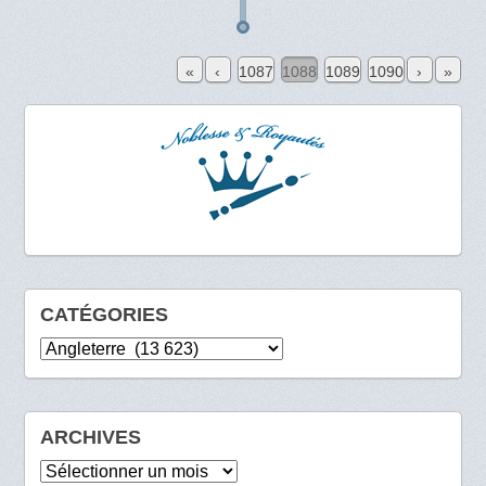
«
‹
1087
1088
1089
1090
›
»
CATÉGORIES
Catégories
ARCHIVES
Archives