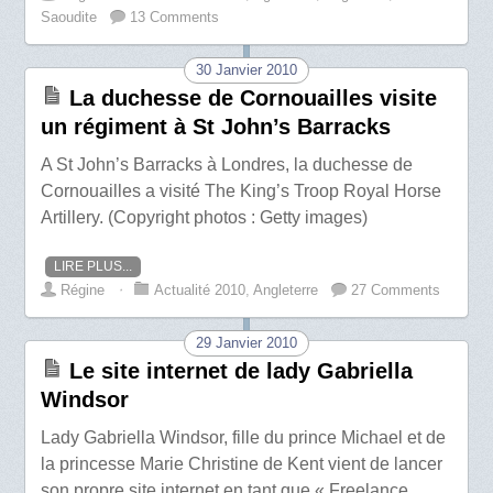
Saoudite
13 Comments
30 Janvier 2010
La duchesse de Cornouailles visite
un régiment à St John’s Barracks
A St John’s Barracks à Londres, la duchesse de
Cornouailles a visité The King’s Troop Royal Horse
Artillery. (Copyright photos : Getty images)
LIRE PLUS...
Régine
⋅
Actualité 2010
,
Angleterre
27 Comments
29 Janvier 2010
Le site internet de lady Gabriella
Windsor
Lady Gabriella Windsor, fille du prince Michael et de
la princesse Marie Christine de Kent vient de lancer
son propre site internet en tant que « Freelance