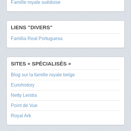
Famille royale suédoise
LIENS "DIVERS"
Família Real Portuguesa
SITES « SPÉCIALISÉS »
Blog sur la famille royale belge
Eurohistory
Netty Leistra
Point de Vue
Royal Ark