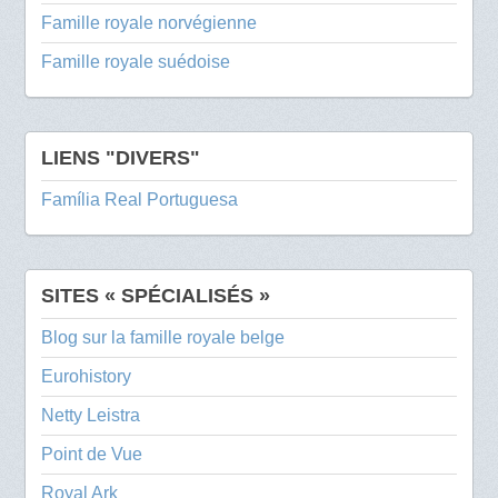
Famille royale norvégienne
Famille royale suédoise
LIENS "DIVERS"
Família Real Portuguesa
SITES « SPÉCIALISÉS »
Blog sur la famille royale belge
Eurohistory
Netty Leistra
Point de Vue
Royal Ark