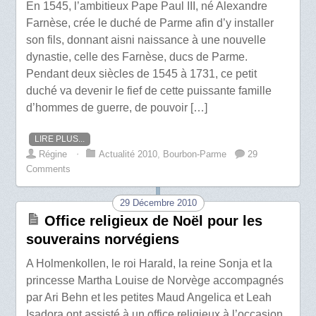
En 1545, l’ambitieux Pape Paul III, né Alexandre
Farnèse, crée le duché de Parme afin d’y installer
son fils, donnant aisni naissance à une nouvelle
dynastie, celle des Farnèse, ducs de Parme.
Pendant deux siècles de 1545 à 1731, ce petit
duché va devenir le fief de cette puissante famille
d’hommes de guerre, de pouvoir […]
LIRE PLUS...
Régine
⋅
Actualité 2010
,
Bourbon-Parme
29
Comments
29 Décembre 2010
Office religieux de Noël pour les
souverains norvégiens
A Holmenkollen, le roi Harald, la reine Sonja et la
princesse Martha Louise de Norvège accompagnés
par Ari Behn et les petites Maud Angelica et Leah
Isadora ont assisté à un office religieux à l’occasion