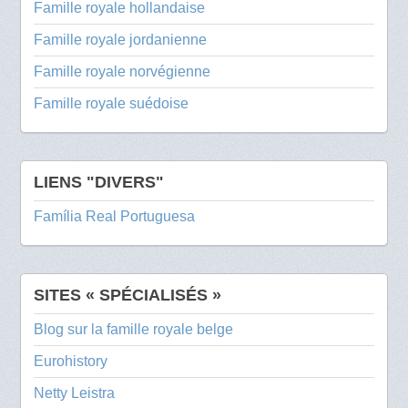
Famille royale hollandaise
Famille royale jordanienne
Famille royale norvégienne
Famille royale suédoise
LIENS "DIVERS"
Família Real Portuguesa
SITES « SPÉCIALISÉS »
Blog sur la famille royale belge
Eurohistory
Netty Leistra