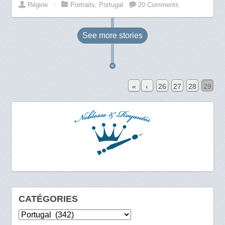
Régine
⋅
Portraits
,
Portugal
20 Comments
See more
stories
«
‹
26
27
28
29
CATÉGORIES
Catégories