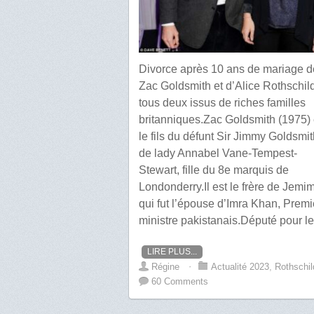
Divorce après 10 ans de mariage d
Zac Goldsmith et d’Alice Rothschild
tous deux issus de riches familles
britanniques.Zac Goldsmith (1975) 
le fils du défunt Sir Jimmy Goldsmit
de lady Annabel Vane-Tempest-
Stewart, fille du 8e marquis de
Londonderry.Il est le frère de Jemi
qui fut l’épouse d’Imra Khan, Premi
ministre pakistanais.Député pour le
LIRE PLUS...
Régine
⋅
Actualité 2023
,
Rothschil
60 Comments