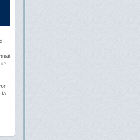
nd
nnaît
que
ron
 la