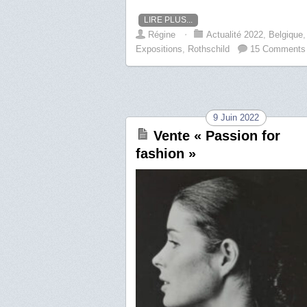
LIRE PLUS...
Régine
⋅
Actualité 2022
,
Belgique
,
Expositions
,
Rothschild
15 Comments
9 Juin 2022
Vente « Passion for
fashion »