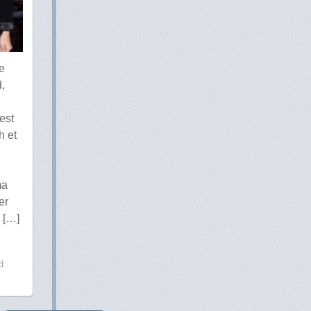
e
,
est
h et
ma
er
 […]
d