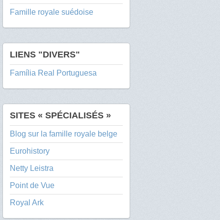
Famille royale suédoise
LIENS "DIVERS"
Família Real Portuguesa
SITES « SPÉCIALISÉS »
Blog sur la famille royale belge
Eurohistory
Netty Leistra
Point de Vue
Royal Ark