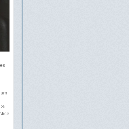
res
hurn
 Sir
Alice