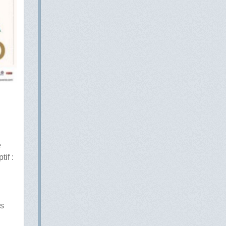
e
if :
ps