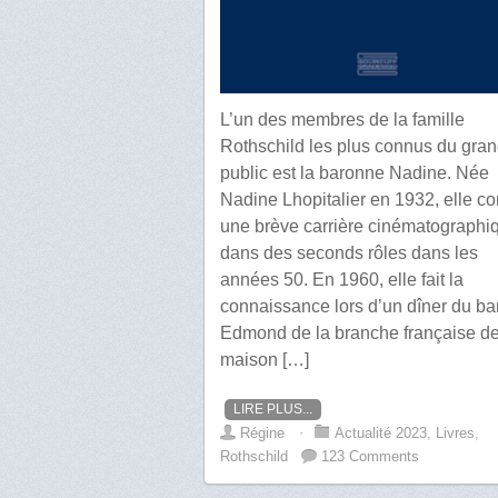
L’un des membres de la famille
Rothschild les plus connus du gra
public est la baronne Nadine. Née
Nadine Lhopitalier en 1932, elle co
une brève carrière cinématographi
dans des seconds rôles dans les
années 50. En 1960, elle fait la
connaissance lors d’un dîner du ba
Edmond de la branche française de
maison […]
LIRE PLUS...
Régine
⋅
Actualité 2023
,
Livres
,
Rothschild
123 Comments