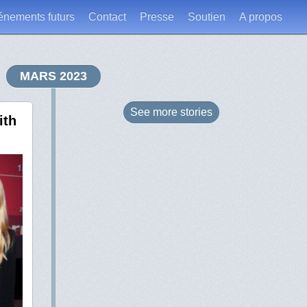
énements futurs
Contact
Presse
Soutien
A propos
MARS 2023
See more
stories
ith