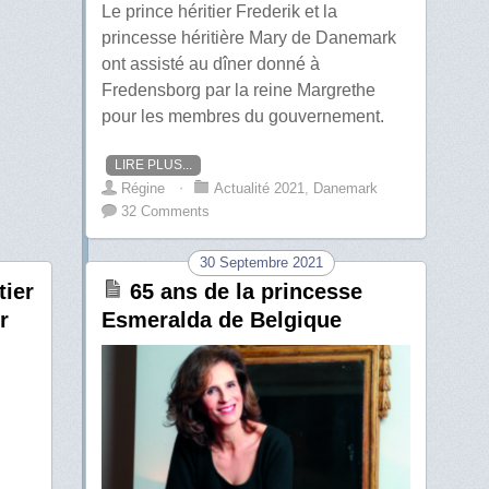
Le prince héritier Frederik et la
princesse héritière Mary de Danemark
ont assisté au dîner donné à
Fredensborg par la reine Margrethe
pour les membres du gouvernement.
LIRE PLUS...
Régine
⋅
Actualité 2021
,
Danemark
32 Comments
30 Septembre 2021
tier
65 ans de la princesse
r
Esmeralda de Belgique