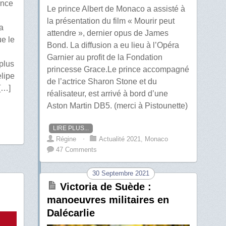
ence
Le prince Albert de Monaco a assisté à
la présentation du film « Mourir peut
a
attendre », dernier opus de James
e le
Bond. La diffusion a eu lieu à l’Opéra
Garnier au profit de la Fondation
plus
princesse Grace.Le prince accompagné
elipe
de l’actrice Sharon Stone et du
[…]
réalisateur, est arrivé à bord d’une
Aston Martin DB5. (merci à Pistounette)
LIRE PLUS...
Régine
⋅
Actualité 2021
,
Monaco
47 Comments
30 Septembre 2021
Victoria de Suède :
manoeuvres militaires en
Dalécarlie