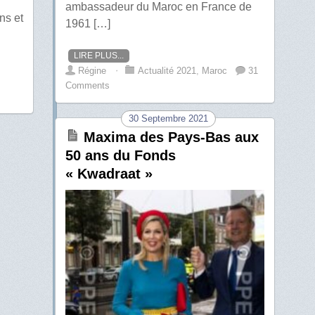
ambassadeur du Maroc en France de
ns et
1961 […]
LIRE PLUS...
Régine
⋅
Actualité 2021
,
Maroc
31
Comments
30 Septembre 2021
Maxima des Pays-Bas aux
50 ans du Fonds
« Kwadraat »