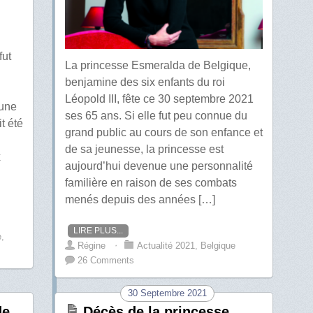
fut
La princesse Esmeralda de Belgique,
benjamine des six enfants du roi
Léopold III, fête ce 30 septembre 2021
’une
ses 65 ans. Si elle fut peu connue du
it été
grand public au cours de son enfance et
de sa jeunesse, la princesse est
x
aujourd’hui devenue une personnalité
familière en raison de ses combats
menés depuis des années […]
LIRE PLUS...
e
,
Régine
⋅
Actualité 2021
,
Belgique
26 Comments
30 Septembre 2021
de
Décès de la princesse