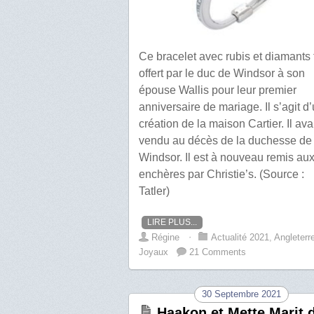
Ce bracelet avec rubis et diamants 
offert par le duc de Windsor à son
épouse Wallis pour leur premier
anniversaire de mariage. Il s’agit d
création de la maison Cartier. Il ava
vendu au décès de la duchesse de
Windsor. Il est à nouveau remis au
enchères par Christie’s. (Source :
Tatler)
LIRE PLUS...
Régine
⋅
Actualité 2021
,
Angleterr
Joyaux
21 Comments
30 Septembre 2021
Haakon et Mette Marit 