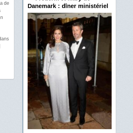
sa de
Danemark : dîner ministériel
à
en
 dans
]