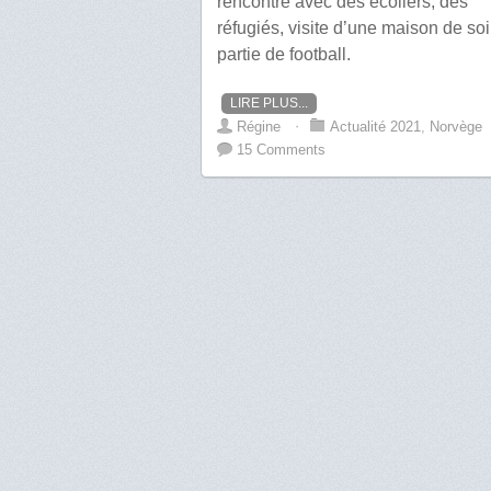
rencontre avec des écoliers, des
réfugiés, visite d’une maison de soi
partie de football.
LIRE PLUS...
Régine
⋅
Actualité 2021
,
Norvège
15 Comments