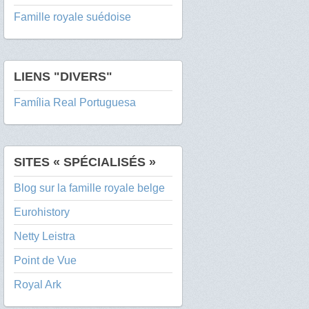
Famille royale suédoise
LIENS "DIVERS"
Família Real Portuguesa
SITES « SPÉCIALISÉS »
Blog sur la famille royale belge
Eurohistory
Netty Leistra
Point de Vue
Royal Ark