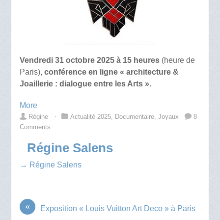
Vendredi 31 octobre 2025 à 15 heures
(heure de
Paris),
conférence en ligne « architecture &
Joaillerie : dialogue entre les Arts ».
More
Régine
⋅
Actualité 2025
,
Documentaire
,
Joyaux
8
Comments
Régine Salens
→ Régine Salens
«
Exposition « Louis Vuitton Art Deco » à Paris