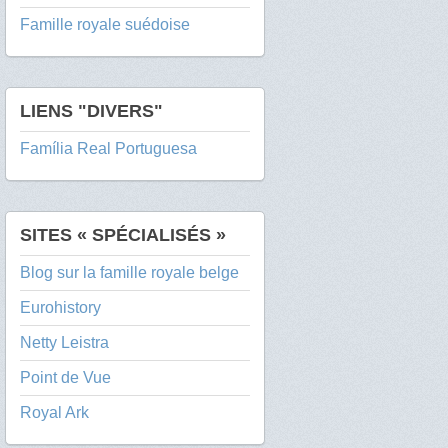
Famille royale suédoise
LIENS "DIVERS"
Família Real Portuguesa
SITES « SPÉCIALISÉS »
Blog sur la famille royale belge
Eurohistory
Netty Leistra
Point de Vue
Royal Ark