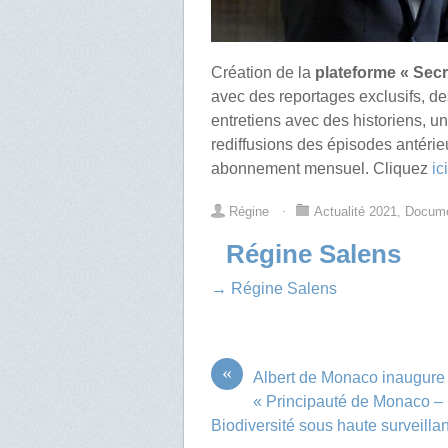
Création de la
plateforme « Secre
avec des reportages exclusifs, d
entretiens avec des historiens, un
rediffusions des épisodes antérie
abonnement mensuel. Cliquez
ic
Régine
⋅
Actualité 2021
,
Docume
Régine Salens
→ Régine Salens
«
Albert de Monaco inaugure 
« Principauté de Monaco –
Biodiversité sous haute surveilla