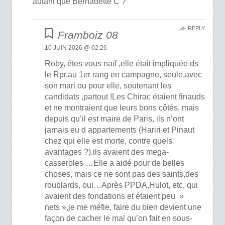
autant que Bernadette C ?
REPLY
Framboiz 08
10 JUIN 2026 @ 02:26
Roby, êtes vous naïf ,elle était impliquée ds
le Rpr,au 1er rang en campagne, seule,avec
son mari ou pour elle, soutenant les
candidats ,partout !Les Chirac étaient finauds
et ne montraient que leurs bons côtés, mais
depuis qu’il est maire de Paris, ils n’ont
jamais eu d appartements (Hariri et Pinaut
chez qui elle est morte, contre quels
avantages ?),ils avaient des mega-
casseroles …Elle a aidé pour de belles
choses, mais ce ne sont pas des saints,des
roublards, oui…Après PPDA,Hulot, etc, qui
avaient des fondations et étaient peu »
nets »,je me méfie, faire du bien devient une
façon de cacher le mal qu’on fait en sous-