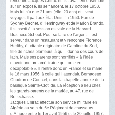
rencontre Jacques Chirac et ils travaillent ensemble
sur un exposé. ils se fiancent, le 17 octobre 1953.
Mais lui n’a que 21 ans (elle, 20 ans) et il veut
voyager. Il part aux État-Unis, fin 1953. Fan de
Sydney Bechet, d’Hemingway et de Marlon Brando,
il s’inscrit à la session estivale de la Harvard
Business School. Pour se faire de l’argent, il est
serveur dans un restaurant et y rencontre Florence
Herlihy, étudiante originaire de Caroline du Sud,
fille de riches planteurs, à qui il donne des cours de
latin. Mais ses parents sont horrifiés « à l’idée
d’avoir une bru américaine qui roule en
décapotable ». Il rentre donc en France et se marie,
le 16 mars 1956, à celle qui l’attendait, Bernadette
Chodron de Courcel, dans la chapelle annexe de la
basilique Sainte-Clotilde. La réception a lieu chez
les grands-parents de la mariée, au 47, rue de
Bellechasse.
Jacques Chirac effectue son service militaire en
Algérie au sein du 6e Régiment de chasseurs
d’Afrique entre le 1er avril 1956 et le 20 juillet 1957.