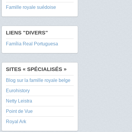
Famille royale suédoise
LIENS "DIVERS"
Família Real Portuguesa
SITES « SPÉCIALISÉS »
Blog sur la famille royale belge
Eurohistory
Netty Leistra
Point de Vue
Royal Ark