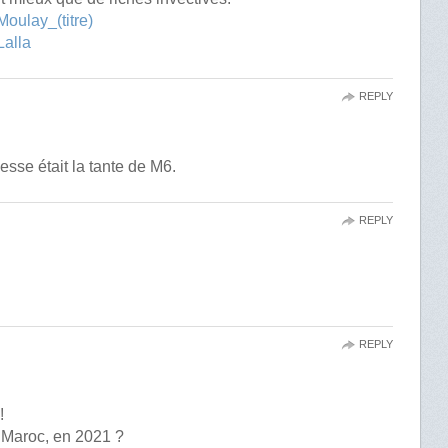
/Moulay_(titre)
Lalla
REPLY
cesse était la tante de M6.
REPLY
REPLY
!
u Maroc, en 2021 ?