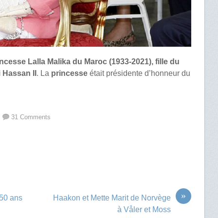
incesse Lalla Malika du Maroc (1933-2021), fille du
 Hassan II
. La
princesse
était présidente d’honneur du
31 Comments
»
50 ans
Haakon et Mette Marit de Norvège
à Våler et Moss