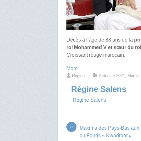
Décès à l’âge de 88 ans de la
pr
roi Mohammed V et sœur du roi
Croissant rouge marocain.
More
Régine
⋅
Actualité 2021
,
Maroc
Régine Salens
→ Régine Salens
«
Maxima des Pays-Bas aux 
du Fonds « Kwadraat »