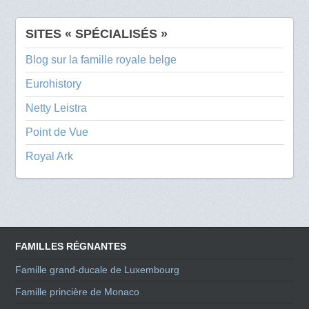
SITES « SPÉCIALISÉS »
Blog sur la famille royale belge
Eurohistory
Netty Leistra
Point de Vue
Royal Ark
FAMILLES RÉGNANTES
Famille grand-ducale de Luxembourg
Famille princière de Monaco