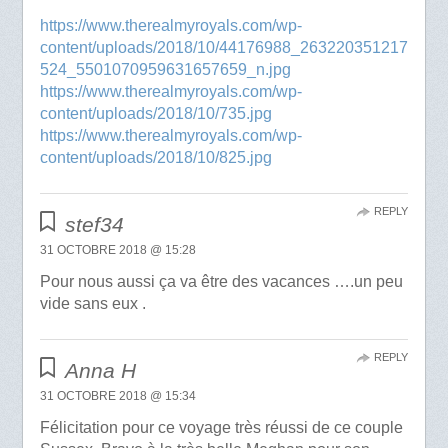
https://www.therealmyroyals.com/wp-
content/uploads/2018/10/44176988_263220351217
524_5501070959631657659_n.jpg
https://www.therealmyroyals.com/wp-
content/uploads/2018/10/735.jpg
https://www.therealmyroyals.com/wp-
content/uploads/2018/10/825.jpg
REPLY
stef34
31 OCTOBRE 2018 @ 15:28
Pour nous aussi ça va être des vacances ….un peu
vide sans eux .
REPLY
Anna H
31 OCTOBRE 2018 @ 15:34
Félicitation pour ce voyage très réussi de ce couple