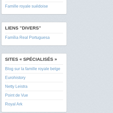
Famille royale suédoise
LIENS "DIVERS"
Família Real Portuguesa
SITES « SPÉCIALISÉS »
Blog sur la famille royale belge
Eurohistory
Netty Leistra
Point de Vue
Royal Ark