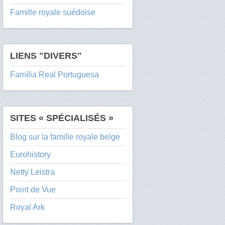
Famille royale suédoise
LIENS "DIVERS"
Família Real Portuguesa
SITES « SPÉCIALISÉS »
Blog sur la famille royale belge
Eurohistory
Netty Leistra
Point de Vue
Royal Ark