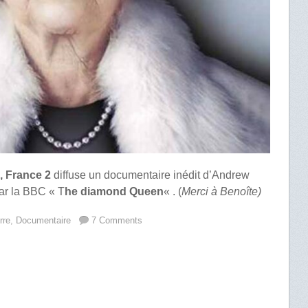
, France 2
diffuse un documentaire inédit d’Andrew
par la BBC « T
he diamond Queen
« . (
Merci à Benoîte)
rre
,
Documentaire
7 Comments