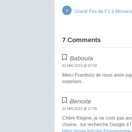
«
Grand Prix de F1 à Monac
7 Comments
Baboula
31 MAI 2022 @ 07:50
Merci Framboiz de nous avoir si
surprises .
Benoite
31 MAI 2022 @ 17:45
Chère Régine, je ne crois pas avo
chaine.. sur recherche Google à l
https://www.telestar.fr/programm