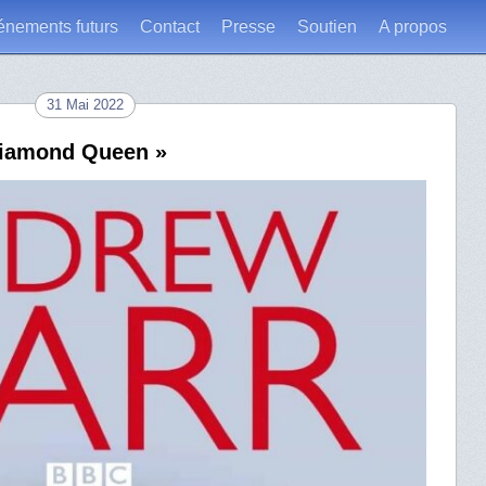
énements futurs
Contact
Presse
Soutien
A propos
31 Mai 2022
diamond Queen »