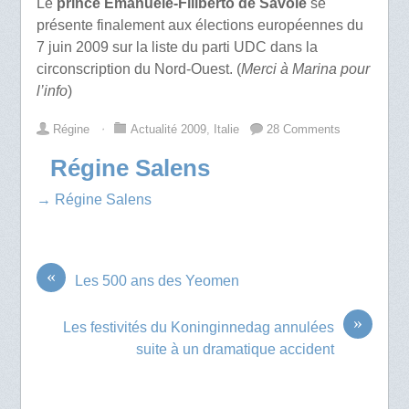
Le
prince Emanuele-Filiberto de Savoie
se
présente finalement aux élections européennes du
7 juin 2009 sur la liste du parti UDC dans la
circonscription du Nord-Ouest. (
Merci à Marina pour
l’info
)
Régine
⋅
Actualité 2009
,
Italie
28 Comments
Régine Salens
→ Régine Salens
«
Les 500 ans des Yeomen
»
Les festivités du Koninginnedag annulées
suite à un dramatique accident