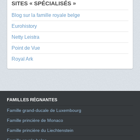
SITES « SPÉCIALISÉS »
Blog sur la famille royale belge
Eurohistory
Netty Leistra
Point de Vue
Royal Ark
FAMILLES RÉGNANTES
Famille grand-ducale de Luxembourg
Famille princière de Monaco
Famille princière du Liechtenstein