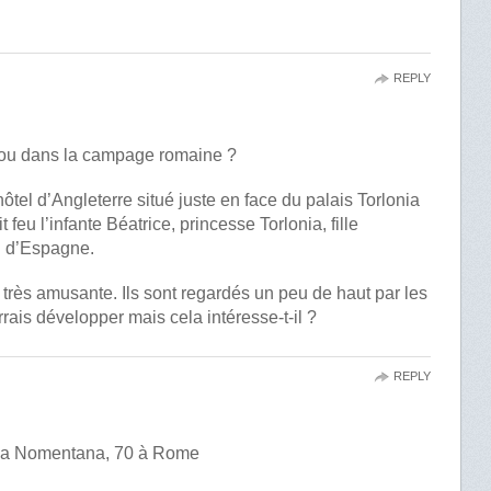
REPLY
e ou dans la campage romaine ?
ôtel d’Angleterre situé juste en face du palais Torlonia
 feu l’infante Béatrice, princesse Torlonia, fille
oi d’Espagne.
t très amusante. Ils sont regardés un peu de haut par les
rrais développer mais cela intéresse-t-il ?
REPLY
 Via Nomentana, 70 à Rome