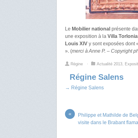
Le
Mobilier national
présente da
une exposition à la
Villa Torlonia
Louis XIV
y sont exposées dont 
». (
merci à Anne P. – Copyright pho
Régine
⋅
Actualité 2013
,
Exposi
Régine Salens
→ Régine Salens
«
Philippe et Mathilde de Be
visite dans le Brabant flam