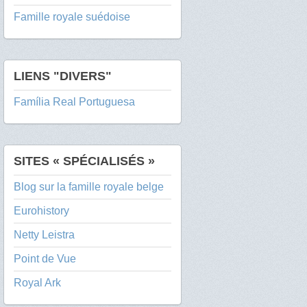
Famille royale suédoise
LIENS "DIVERS"
Família Real Portuguesa
SITES « SPÉCIALISÉS »
Blog sur la famille royale belge
Eurohistory
Netty Leistra
Point de Vue
Royal Ark