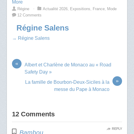
More
Régine
⋅
Actualité 2026
,
Expositions
,
France
,
Mode
12 Comments
Régine Salens
→ Régine Salens
«
Albert et Charlène de Monaco au « Road
Safety Day »
»
La famille de Bourbon-Deux-Siciles à la
messe du Pape à Monaco
12 Comments
REPLY
Bambou