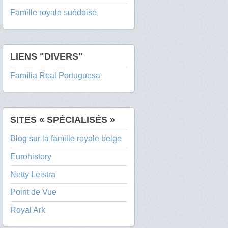
Famille royale suédoise
LIENS "DIVERS"
Família Real Portuguesa
SITES « SPÉCIALISÉS »
Blog sur la famille royale belge
Eurohistory
Netty Leistra
Point de Vue
Royal Ark