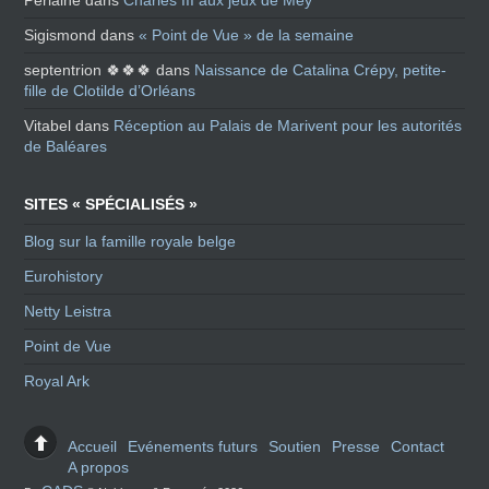
Perlaine
dans
Charles III aux jeux de Mey
Sigismond
dans
« Point de Vue » de la semaine
septentrion 🍀🍀🍀
dans
Naissance de Catalina Crépy, petite-
fille de Clotilde d’Orléans
Vitabel
dans
Réception au Palais de Marivent pour les autorités
de Baléares
SITES « SPÉCIALISÉS »
Blog sur la famille royale belge
Eurohistory
Netty Leistra
Point de Vue
Royal Ark
Accueil
Evénements futurs
Soutien
Presse
Contact
A propos