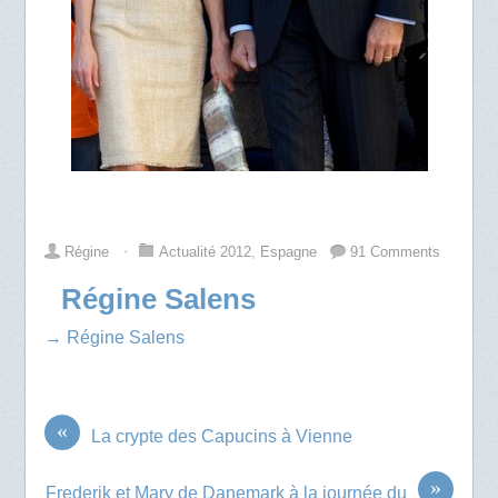
Régine
⋅
Actualité 2012
,
Espagne
91 Comments
Régine Salens
→ Régine Salens
«
La crypte des Capucins à Vienne
»
Frederik et Mary de Danemark à la journée du