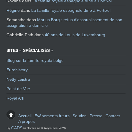
Roxane
dans
La famille royale espagnole dîne à Portixol
Régine
dans
La famille royale espagnole dîne à Portixol
Samantha
dans
Marius Borg : refus d’assouplissement de son
assignation à domicile
Gabrielle-Pnth
dans
40 ans de Louis de Luxembourg
SITES « SPÉCIALISÉS »
Blog sur la famille royale belge
Eurohistory
Netty Leistra
Point de Vue
Royal Ark
Accueil
Evénements futurs
Soutien
Presse
Contact
A propos
CADS
By
© Noblesse & Royautés 2026